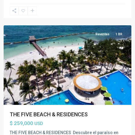
Playa
del
Carmen
Reventas
1 BR
Previous
Next
Toda
la
THE FIVE BEACH & RESIDENCES
Riviera
$ 259,000
USD
Maya
,
Playa
THE FIVE BEACH & RESIDENCES Descubre el paraíso en