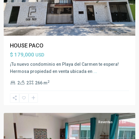
HOUSE PACO
$ 179,000
USD
¡Tu nuevo condominio en Playa del Carmen te espera!
Hermosa propiedad en venta ubicada en
...
2
2
2
266 m
Akumal
Reventas
2 BR