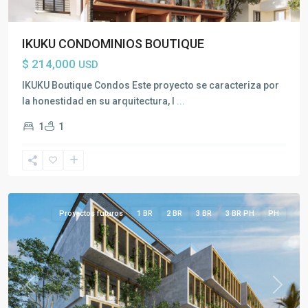
IKUKU CONDOMINIOS BOUTIQUE
$ 214,000
USD
IKUKU Boutique Condos Este proyecto se caracteriza por
la honestidad en su arquitectura, l
...
1
1
Toda
la
Riviera
Maya
Proyectos futuros
1 BR
2 BR
3 BR
3 BR PH
PH
Previous
Next