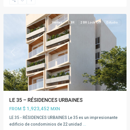
Riviera
Maya
Ventas
1 BR
2 BR Lock Off
Estudio
Previous
Next
LE 35 – RÉSIDENCES URBAINES
$ 1,923,452
FROM
MXN
LE 35 - RÉSIDENCES URBAINES Le 35 es un impresionante
edificio de condominios de 22 unidad
...