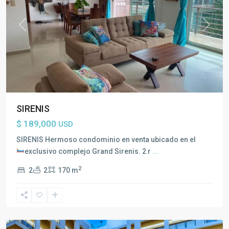
Previous
Next
SIRENIS
$ 189,000
USD
Playa
SIRENIS Hermoso condominio en venta ubicado en el
del
exclusivo complejo Grand Sirenis.
2 r
...
Carmen
,
2
2
2
170 m
Toda
la
Riviera
Maya