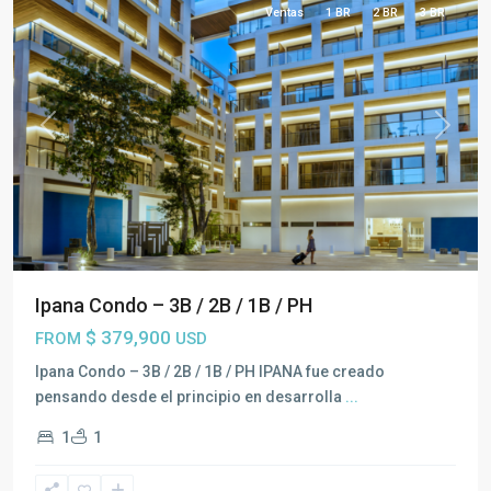
Ventas
1 BR
2 BR
3 BR
Previous
Next
Ipana Condo – 3B / 2B / 1B / PH
$ 379,900
FROM
USD
Playa
Ipana Condo – 3B / 2B / 1B / PH IPANA fue creado
del
pensando desde el principio en desarrolla
...
Carmen
,
1
1
Toda
la