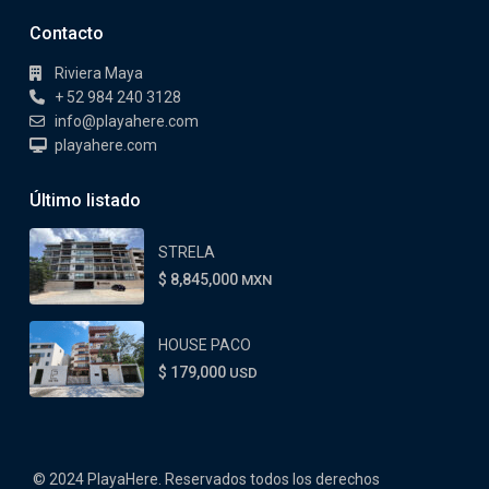
Contacto
Riviera Maya
+ 52 984 240 3128
info@playahere.com
playahere.com
Último listado
STRELA
$ 8,845,000
MXN
HOUSE PACO
$ 179,000
USD
© 2024 PlayaHere. Reservados todos los derechos