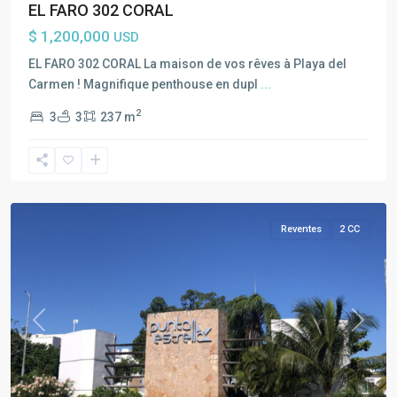
EL FARO 302 CORAL
$ 1,200,000
USD
EL FARO 302 CORAL La maison de vos rêves à Playa del
Carmen ! Magnifique penthouse en dupl
...
2
3
3
237 m
Playa
del
Carmen
Reventes
2 CC
Previous
Next