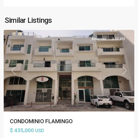
Carmen
,
Tout
Riviera
Similar Listings
Maya
Reventes
3 CC PH
Previous
Next
CONDOMINIO FLAMINGO
$ 435,000
USD