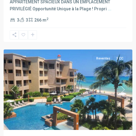
APPARTEMENT SPACIEUX DANS UN EMPLACEMENT
Playa
PRIVILÉGIÉ Opportunité Unique à la Plage ! Propri
...
del
2
3
3
266 m
Carmen
,
Tout
Riviera
Maya
Reventes
3 CC
Previous
Next