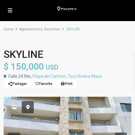
Home
Appartements
,
Reventes
SKYLINE
,
Reventes
Appartements
Reventes
SKYLINE
$ 150,000
USD
Calle 24 Nte,
Playa del Carmen
,
Tout Riviera Maya
Partager
Favorite
Print
1 CC