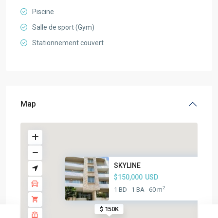
Piscine
Salle de sport (Gym)
Stationnement couvert
Map
SKYLINE
$150,000
USD
2
1 BD
1 BA
60 m
·
·
$ 150K